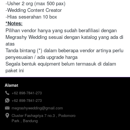
-Usher 2 org (max 500 pax)
-Wedding Content Creator
-Hias seserahan 10 box 
*Notes:
Pilihan vendor hanya yang sudah berafiliasi dengan 
Megrashy Wedding sesuai dengan katalog yang ada di 
atas
Tanda bintang (*) dalam beberapa vendor artinya perlu 
penyesuaian / ada upgrade harga 
Segala bentuk equipment belum termasuk di dalam 
paket ini 
Alamat
+62 898-7841-273
+62 898-7841-273
megrashywedding@gmail.com
Cluster Fashagriya 7 no.3 , Podomoro 
Park , Bandung