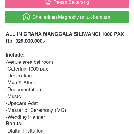
Pesan Sekarang
`
Chat admin Megrashy untuk bantuan
`
ALL IN GRAHA MANGGALA SILIWANGI 1000 PAX 
Rp. 329.000.000,-
Include:
-Venue area ballroom 
-Catering 1000 pax
-Decoration 
-Mua & Attire  
-Documentation 
-Music 
-Upacara Adat 
-Master of Ceremony (MC) 
-Wedding Planner   
Bonus:
-Digital Invitation