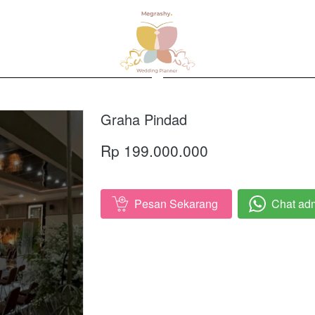
Graha Pindad
Rp 199.000.000
Pesan Sekarang
Chat ad
`
`