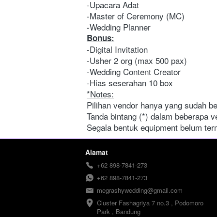
-Upacara Adat 
-Master of Ceremony (MC) 
-Wedding Planner   
Bonus:
-Digital Invitation
-Usher 2 org (max 500 pax)
-Wedding Content Creator
-Hias seserahan 10 box 
*Notes:
Pilihan vendor hanya yang sudah be
Tanda bintang (*) dalam beberapa v
Segala bentuk equipment belum term
Alamat
+62 898-7841-273
+62 898-7841-273
megrashywedding@gmail.com
Cluster Fashagriya 7 no.3 , Podomoro 
Park , Bandung