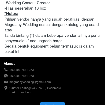
-Wedding Content Creator
-Hias seserahan 10 box 
*Notes:
Pilihan vendor hanya yang sudah berafiliasi dengan 
Megrashy Wedding sesuai dengan katalog yang ada di 
atas
Tanda bintang (*) dalam beberapa vendor artinya perlu 
penyesuaian / ada upgrade harga 
Segala bentuk equipment belum termasuk di dalam 
paket ini 
Alamat
+62 898-7841-273
+62 898-7841-273
megrashywedding@gmail.com
Cluster Fashagriya 7 no.3 , Podomoro 
Park , Bandung