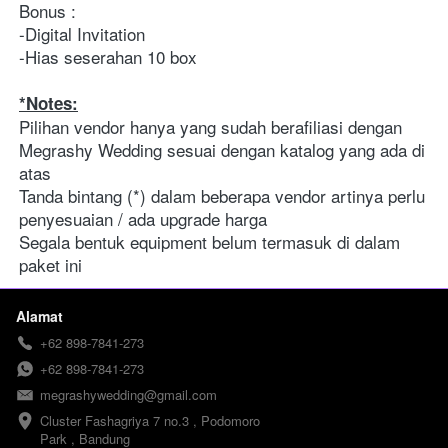
Bonus :
-Digital Invitation
-Hias seserahan 10 box 
*Notes:
Pilihan vendor hanya yang sudah berafiliasi dengan 
Megrashy Wedding sesuai dengan katalog yang ada di 
atas
Tanda bintang (*) dalam beberapa vendor artinya perlu 
penyesuaian / ada upgrade harga 
Segala bentuk equipment belum termasuk di dalam 
paket ini 
Alamat
+62 898-7841-273
+62 898-7841-273
megrashywedding@gmail.com
Cluster Fashagriya 7 no.3 , Podomoro 
Park , Bandung