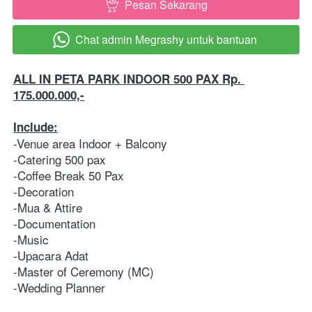
Pesan Sekarang
`
Chat admin Megrashy untuk bantuan
`
ALL IN PETA PARK INDOOR 500 PAX Rp. 
175.000.000,-
Include:
-Venue area Indoor + Balcony
-Catering 500 pax
-Coffee Break 50 Pax
-Decoration 
-Mua & Attire  
-Documentation 
-Music 
-Upacara Adat 
-Master of Ceremony (MC) 
-Wedding Planner   